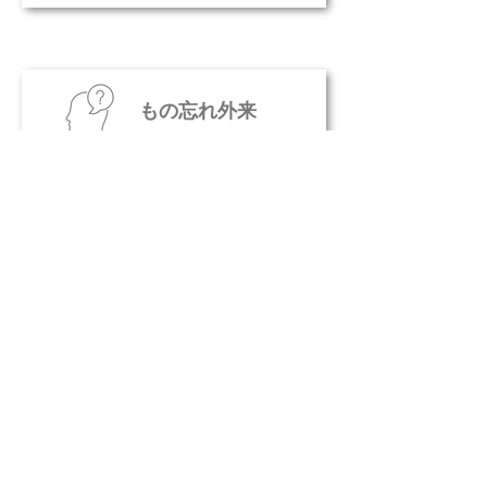
​もの忘れ外来
医療法人社団 桜仁会
脳神経（脳神経内科・脳神経外科）／内科／
頭痛外来／もの忘れ外来
心療内科／精神科／リハビリテーション科／
放射線科