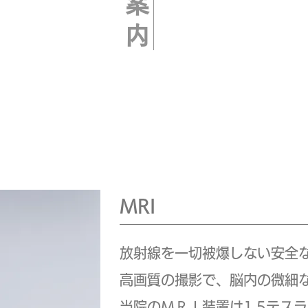
MRI
放射線を一切被爆しない安全
高画質の撮影で、脳内の微細
当院のＭＲＩ装置は1.5テス