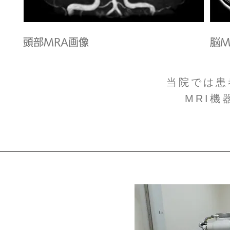
頭部MRA画像
​脳
当院では患
MRI