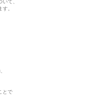
ついて、
ます。
動、
。
ことで