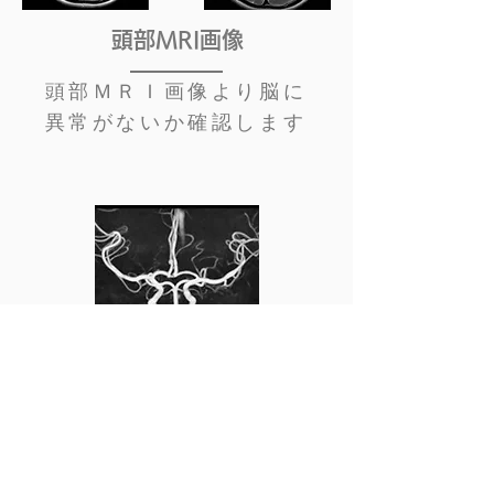
頭部MRI画像​
頭部ＭＲＩ画像より脳に
異常がないか確認します
頭部MRA画像​