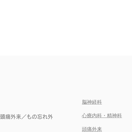
脳神経科
心療内科・精神科
頭痛外来／もの忘れ外
頭痛外来