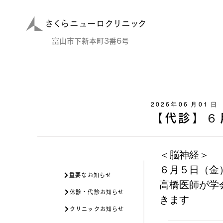
​富山市下新本町3番6号
2026
年
06
月
01
日
【代診】６
＜脳神経＞
６月５日（金
重要なお知らせ
高橋医師が学
休診・代診お知らせ
きます
クリニックお知らせ