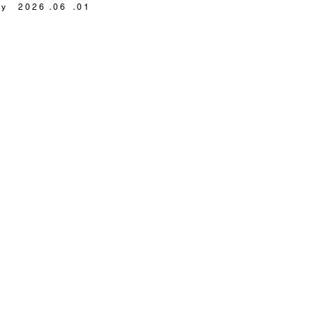
by
2026
．
06
．
01